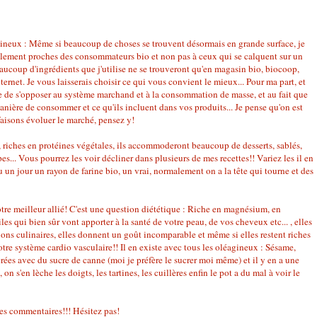
éagineux : Même si beaucoup de choses se trouvent désormais en grande surface, je
ellement proches des consommateurs bio et non pas à ceux qui se calquent sur un
ucoup d'ingrédients que j'utilise ne se trouveront qu'en magasin bio, biocoop,
ternet. Je vous laisserais choisir ce qui vous convient le mieux... Pour ma part, et
ue de s'opposer au système marchand et à la consommation de masse, et au fait que
nière de consommer et ce qu'ils incluent dans vos produits... Je pense qu'on est
aisons évoluer le marché, pensez y!
, riches en protéines végétales, ils accommoderont beaucoup de desserts, sablés,
pes... Vous pourrez les voir décliner dans plusieurs de mes recettes!! Variez les il en
vu un jour un rayon de farine bio, un vrai, normalement on a la tête qui tourne et des
tre meilleur allié! C'est une question diététique : Riche en magnésium, en
les qui bien sûr vont apporter à la santé de votre peau, de vos cheveux etc... , elles
ns culinaires, elles donnent un goût incomparable et même si elles restent riches
tre système cardio vasculaire!! Il en existe avec tous les oléagineux : Sésame,
rées avec du sucre de canne (moi je préfère le sucrer moi même) et il y en a une
 on s'en lèche les doigts, les tartines, les cuillères enfin le pot a du mal à voir le
des commentaires!!! Hésitez pas!