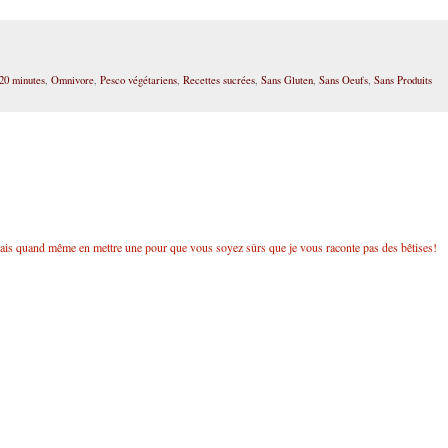
20 minutes
,
Omnivore
,
Pesco végétariens
,
Recettes sucrées
,
Sans Gluten
,
Sans Oeufs
,
Sans Produits
lais quand même en mettre une pour que vous soyez sûrs que je vous raconte pas des bêtises!