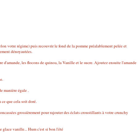
elon votre régime) puis recouvrir le fond de la pomme préalablement pelée et
blement dénoyautées.
re d'amande, les flocons de quinoa, la Vanille et le sucre. Ajoutez ensuite l'amande
e.
de manière égale .
 ce que cela soit doré.
ncassées grossièrement pour rajouter des éclats croustillants à votre crunchy
glace vanille... Hum c'est si bon l'été