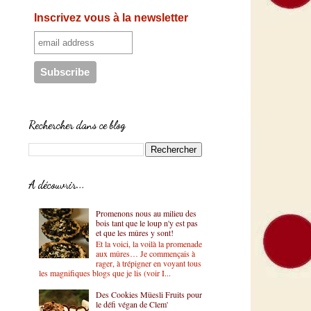
Inscrivez vous à la newsletter
Rechercher dans ce blog
A découvrir...
Promenons nous au milieu des
bois tant que le loup n'y est pas
et que les mûres y sont!
Et la voici, la voilà la promenade
aux mûres… Je commençais à
rager, à trépigner en voyant tous
les magnifiques blogs que je lis (voir I...
Des Cookies Müesli Fruits pour
le défi végan de Clem'