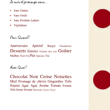
Je suis et je mange sans...
Sans Gluten
Sans Oeufs
Sans Produits Laitiers
Végétaliens
Pour Quand?
Anniversaire
Apéritif
Burger
Chandeleur
Desserts
Goûter
Entrées
Galette des rois
Plat
Muffins
Noël
Quiches
Thé
Pdj
Avec Quoi?
Chocolat Noir
Cerise
Noisettes
Miel
Fromage de chèvre
Gingembre
Tofu
Soyeux
Agar Agar
Avoine
Tomate
Pomme
Tofu ferme
Sésame
Sarrasin
Algues
Figue