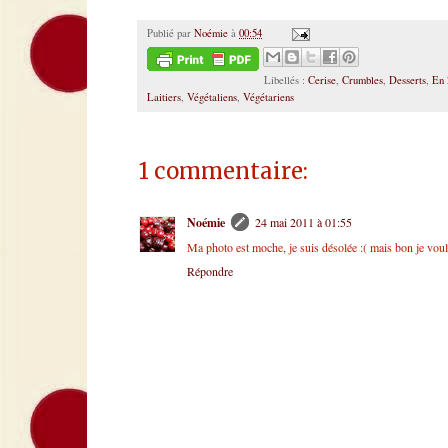
Publié par
Noémie
à
00:54
Libellés :
Cerise
,
Crumbles
,
Desserts
,
En 
Laitiers
,
Végétaliens
,
Végétariens
1 commentaire:
Noémie
24 mai 2011 à 01:55
Ma photo est moche, je suis désolée :( mais bon je vou
Répondre