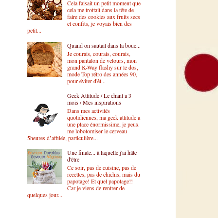
Cela faisait un petit moment que
cela me trottait dans la tête de
faire des cookies aux fruits secs
et confits, je voyais bien des
petit...
Quand on sautait dans la boue...
Je courais, courais, courais,
mon pantalon de velours, mon
grand K-Way flashy sur le dos,
mode Top rétro des années 90,
pour éviter d'êt...
Geek Attitude / Le chant a 3
mois / Mes inspirations
Dans mes activités
quotidiennes, ma geek attitude a
une place énormissime, je peux
me lobotomiser le cerveau
5heures d’affilée, particulière...
Une finale... à laquelle j'ai hâte
d'être
Ce soir, pas de cuisine, pas de
recettes, pas de chichis, mais du
papotage! Et quel papotage!!
Car je viens de rentrer de
quelques jour...