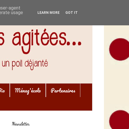
 user-agent
nerate usage
LEARN MORE
GOT IT
Bio
Ménag'écolo
Partenaires
Newsletter