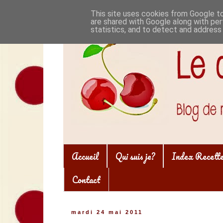
This site uses cookies from Google to 
are shared with Google along with per
statistics, and to detect and address
Accueil
Qui suis je?
Index Recett
Contact
mardi 24 mai 2011