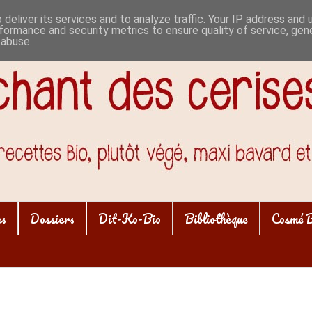
deliver its services and to analyze traffic. Your IP address and
formance and security metrics to ensure quality of service, ge
 abuse.
es
Dossiers
Dit-Ko-Bio
Bibliothèque
Cosmé 