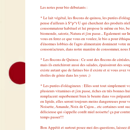
Les notes pour bio débutants :
* Le lait végétal, les flocons de quinoa, les purées d'ol
pense d'ailleurs à S*p*r U qui cherchent des produits ré
consommateur habituel et lui propose le même en bio, bea
biomonde, satoriz, Natura et j'en passe... Egalement sur In
vous en ferez ce que vous en voulez, le bio a pour éthiq
d'énormes lobbies de l'agro alimentaire dominent votre ma
consom'acteurs, dans notre manière de consommer, nous f
* Les flocons de Quinoa : Ce sont des flocons de céréales
mais ils enrichiront aussi des salades, épaissiront des sou
existe autant que de farines bio il existe et si vous avez 
étoiles de génie dans les yeux ;)
* Les purées d'oléagineux : Elles sont tout simplement vo
plusieurs vitamines et j'en passe, riches en très bonnes hui
remplacent superbement bien le beurre dans vos préparatio
en lipide, elles seront toujours moins dangereuses pour vo
Noisette, Amande, Noix de Cajou... etc certaines sont suc
délicieuse qui s'appelle confit miel noisette! ça par contre,
temps passer!!!
Bon Appétit et surtout posez moi des questions, laissez 