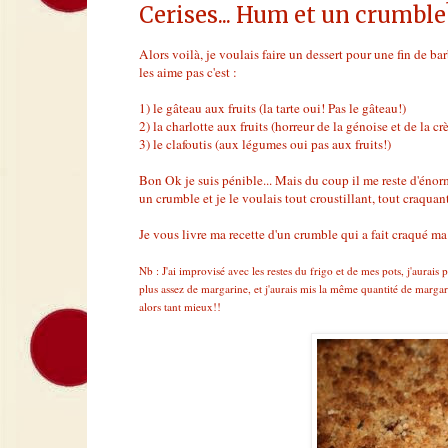
Cerises... Hum et un crumble
Alors voilà, je voulais faire un dessert pour une fin de barb
les aime pas c'est :
1) le gâteau aux fruits (la tarte oui! Pas le gâteau!)
2) la charlotte aux fruits (horreur de la génoise et de la cr
3) le clafoutis (aux légumes oui pas aux fruits!)
Bon Ok je suis pénible... Mais du coup il me reste d'énorme
un crumble et je le voulais tout croustillant, tout craquant 
Je vous livre ma recette d'un crumble qui a fait craqué ma 
Nb : J'ai improvisé avec les restes du frigo et de mes pots, j'aurais 
plus assez de margarine, et j'aurais mis la même quantité de margari
alors tant mieux!!