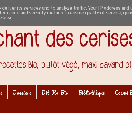
deliver its services and to analyze traffic. Your IP address and
formance and security metrics to ensure quality of service, ge
 abuse.
es
Dossiers
Dit-Ko-Bio
Bibliothèque
Cosmé 