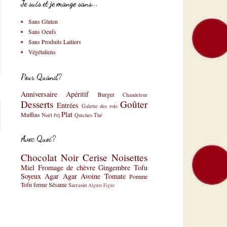
Je suis et je mange sans...
Sans Gluten
Sans Oeufs
Sans Produits Laitiers
Végétaliens
Pour Quand?
Anniversaire
Apéritif
Burger
Chandeleur
Desserts
Goûter
Entrées
Galette des rois
Plat
Muffins
Noël
Quiches
Thé
Pdj
Avec Quoi?
Chocolat Noir
Cerise
Noisettes
Miel
Fromage de chèvre
Gingembre
Tofu
Soyeux
Agar Agar
Avoine
Tomate
Pomme
Tofu ferme
Sésame
Sarrasin
Algues
Figue