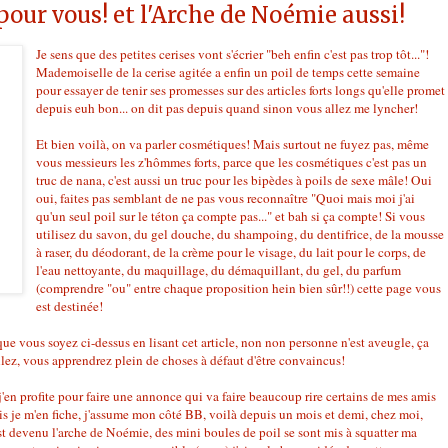
our vous! et l'Arche de Noémie aussi!
Je sens que des petites cerises vont s'écrier "beh enfin c'est pas trop tôt..."!
Mademoiselle de la cerise agitée a enfin un poil de temps cette semaine
pour essayer de tenir ses promesses sur des articles forts longs qu'elle promet
depuis euh bon... on dit pas depuis quand sinon vous allez me lyncher!
Et bien voilà, on va parler cosmétiques! Mais surtout ne fuyez pas, même
vous messieurs les z'hômmes forts, parce que les cosmétiques c'est pas un
truc de nana, c'est aussi un truc pour les bipèdes à poils de sexe mâle! Oui
oui, faites pas semblant de ne pas vous reconnaître "Quoi mais moi j'ai
qu'un seul poil sur le téton ça compte pas..." et bah si ça compte! Si vous
utilisez du savon, du gel douche, du shampoing, du dentifrice, de la mousse
à raser, du déodorant, de la crème pour le visage, du lait pour le corps, de
l'eau nettoyante, du maquillage, du démaquillant, du gel, du parfum
(comprendre "ou" entre chaque proposition hein bien sûr!!) cette page vous
est destinée!
ue vous soyez ci-dessus en lisant cet article, non non personne n'est aveugle, ça
lez, vous apprendrez plein de choses à défaut d'être convaincus!
j'en profite pour faire une annonce qui va faire beaucoup rire certains de mes amis
s je m'en fiche, j'assume mon côté BB, voilà depuis un mois et demi, chez moi,
st devenu l'arche de Noémie, des mini boules de poil se sont mis à squatter ma