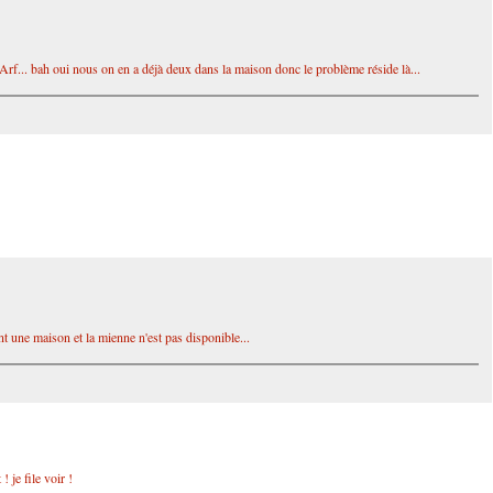
 Arf... bah oui nous on en a déjà deux dans la maison donc le problème réside là...
ent une maison et la mienne n'est pas disponible...
 je file voir !