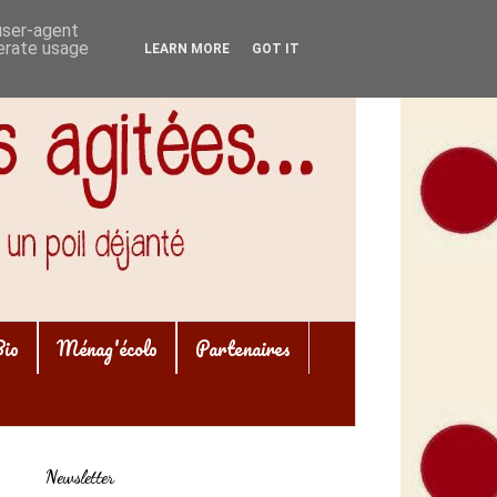
 user-agent
nerate usage
LEARN MORE
GOT IT
Bio
Ménag'écolo
Partenaires
Newsletter