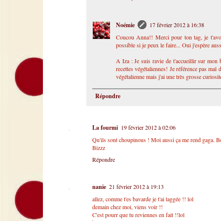
Noémie
17 février 2012 à 16:38
Coucou Anna!! Merci pour ton tag, je t'avo
possible si je peux le faire... Oui j'espère au
A Iza : Je suis ravie de t'accueillir sur mon 
recettes végétaliennes! Je référence pas mal d
végétalienne mais j'ai une très grosse curiosi
Répondre
La fourmi
19 février 2012 à 02:06
Qu'ils sont choupinous ! Moi aussi ça me rend gaga. Bon, 
Bizzz
Répondre
nanie
21 février 2012 à 19:13
allez, comme t'es bavarde je t'ai taggée !! lol
demain chez moi, viens voir !!
C'est pourr que tu reviennes en fait !!lol