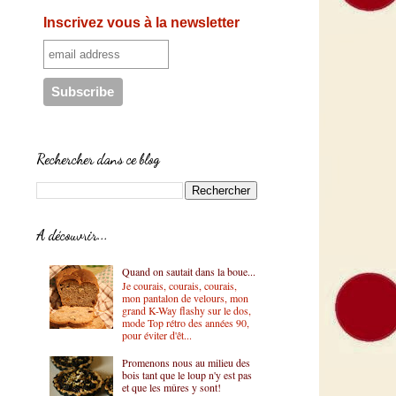
Inscrivez vous à la newsletter
Rechercher dans ce blog
A découvrir...
Quand on sautait dans la boue...
Je courais, courais, courais,
mon pantalon de velours, mon
grand K-Way flashy sur le dos,
mode Top rétro des années 90,
pour éviter d'êt...
Promenons nous au milieu des
bois tant que le loup n'y est pas
et que les mûres y sont!