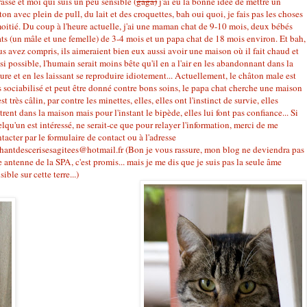
rasse et moi qui suis un peu sensible (
gaga)
j'ai eu la bonne idée de mettre un
ton avec plein de pull, du lait et des croquettes, bah oui quoi, je fais pas les choses
oitié. Du coup à l'heure actuelle, j'ai une maman chat de 9-10 mois, deux bébés
ts (un mâle et une femelle) de 3-4 mois et un papa chat de 18 mois environ. Et bah,
s avez compris, ils aimeraient bien eux aussi avoir une maison où il fait chaud et
si possible, l'humain serait moins bête qu'il en a l'air en les abandonnant dans la
ure et en les laissant se reproduire idiotement... Actuellement, le châton male est
s sociabilisé et peut être donné contre bons soins, le papa chat cherche une maison
est très câlin, par contre les minettes, elles, elles ont l'instinct de survie, elles
trent dans la maison mais pour l'instant le bipède, elles lui font pas confiance... Si
lqu'un est intéressé, ne serait-ce que pour relayer l'information, merci de me
tacter par le formulaire de contact ou à l'adresse
hantdescerisesagitees@hotmail.fr (Bon je vous rassure, mon blog ne deviendra pas
 antenne de la SPA, c'est promis... mais je me dis que je suis pas la seule âme
sible sur cette terre...)