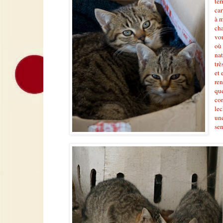
ter
car
à m
cha
vou
où 
nat
trè
et 
ren
que
con
lec
une
sen