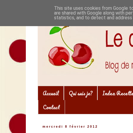
This site uses cookies from Google to 
are shared with Google along with per
statistics, and to detect and address
Accueil
Qui suis je?
Index Recett
Contact
mercredi 8 février 2012