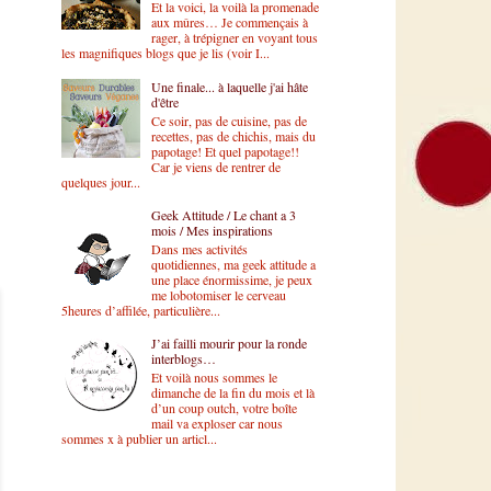
Et la voici, la voilà la promenade
aux mûres… Je commençais à
rager, à trépigner en voyant tous
les magnifiques blogs que je lis (voir I...
Une finale... à laquelle j'ai hâte
d'être
Ce soir, pas de cuisine, pas de
recettes, pas de chichis, mais du
papotage! Et quel papotage!!
Car je viens de rentrer de
quelques jour...
Geek Attitude / Le chant a 3
mois / Mes inspirations
Dans mes activités
quotidiennes, ma geek attitude a
une place énormissime, je peux
me lobotomiser le cerveau
5heures d’affilée, particulière...
J’ai failli mourir pour la ronde
interblogs…
Et voilà nous sommes le
dimanche de la fin du mois et là
d’un coup outch, votre boîte
mail va exploser car nous
sommes x à publier un articl...