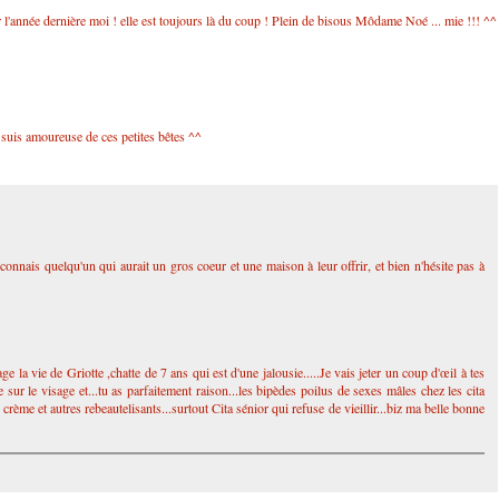
rier l'année dernière moi ! elle est toujours là du coup ! Plein de bisous Môdame Noé ... mie !!! ^^
e suis amoureuse de ces petites bêtes ^^
connais quelqu'un qui aurait un gros coeur et une maison à leur offrir, et bien n'hésite pas à
e la vie de Griotte ,chatte de 7 ans qui est d'une jalousie.....Je vais jeter un coup d'œil à tes
sur le visage et...tu as parfaitement raison...les bipèdes poilus de sexes mâles chez les cita
rème et autres rebeautelisants...surtout Cita sénior qui refuse de vieillir...biz ma belle bonne