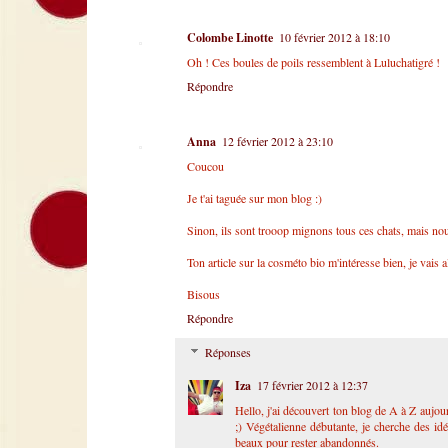
Colombe Linotte
10 février 2012 à 18:10
Oh ! Ces boules de poils ressemblent à Luluchatigré !
Répondre
Anna
12 février 2012 à 23:10
Coucou
Je t'ai taguée sur mon blog :)
Sinon, ils sont trooop mignons tous ces chats, mais nous
Ton article sur la cosméto bio m'intéresse bien, je vais al
Bisous
Répondre
Réponses
Iza
17 février 2012 à 12:37
Hello, j'ai découvert ton blog de A à Z aujour
;) Végétalienne débutante, je cherche des idé
beaux pour rester abandonnés.