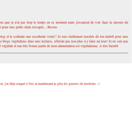
ue que je n'ai pas trop le temps en ce moment mais j'essaierai de voir dans la mesure du
ssi pour mes petits chats rescapés... Bisous
blog et te souhaite une excellente visite!! Je suis réellement touchée de ton intérêt pour mes
e blogs végétaliens dans mes lectures, n'hésite pas non plus à y faire un tour! Je ne suis pas
té végétale et une très bonne partie de mon alimentation est végétalienne. A très bientôt
j'ai déja craqué 4 fois et maintenant je gère les guerres de territoire :-/