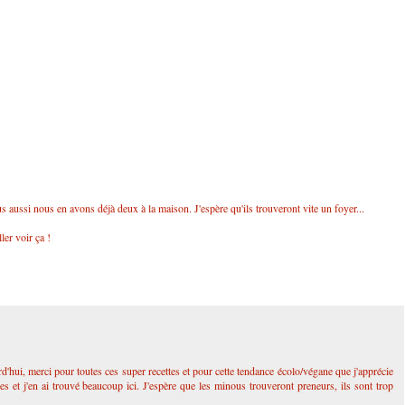
 aussi nous en avons déjà deux à la maison. J'espère qu'ils trouveront vite un foyer...
ler voir ça !
d'hui, merci pour toutes ces super recettes et pour cette tendance écolo/végane que j'apprécie
es et j'en ai trouvé beaucoup ici. J'espère que les minous trouveront preneurs, ils sont trop