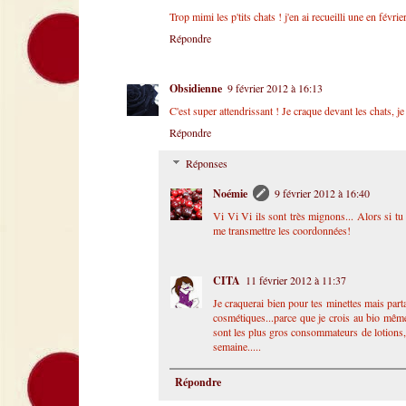
Trop mimi les p'tits chats ! j'en ai recueilli une en fév
Répondre
Obsidienne
9 février 2012 à 16:13
C'est super attendrissant ! Je craque devant les chats, j
Répondre
Réponses
Noémie
9 février 2012 à 16:40
Vi Vi Vi ils sont très mignons... Alors si tu 
me transmettre les coordonnées!
CITA
11 février 2012 à 11:37
Je craquerai bien pour tes minettes mais partag
cosmétiques...parce que je crois au bio même 
sont les plus gros consommateurs de lotions, c
semaine.....
Répondre