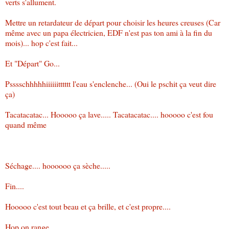
verts s'allument.
Mettre un retardateur de départ pour choisir les heures creuses (Car
même avec un papa électricien, EDF n'est pas ton ami à la fin du
mois)... hop c'est fait...
Et "Départ" Go...
Psssschhhhhiiiiiitttttt l'eau s'enclenche... (Oui le pschit ça veut dire
ça)
Tacatacatac... Hooooo ça lave..... Tacatacatac.... hooooo c'est fou
quand même
Séchage.... hoooooo ça sèche.....
Fin....
Hooooo c'est tout beau et ça brille, et c'est propre....
Hop on range....