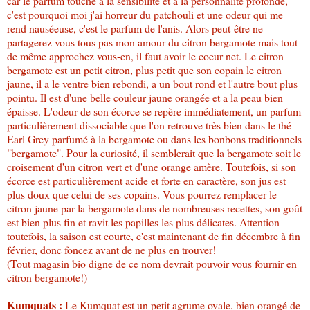
car le parfum touche à la sensibilité et à la personnalité profonde,
c'est pourquoi moi j'ai horreur du patchouli et une odeur qui me
rend nauséeuse, c'est le parfum de l'anis. Alors peut-être ne
partagerez vous tous pas mon amour du citron bergamote mais tout
de même approchez vous-en, il faut avoir le coeur net. Le citron
bergamote est un petit citron, plus petit que son copain le citron
jaune, il a le ventre bien rebondi, a un bout rond et l'autre bout plus
pointu. Il est d'une belle couleur jaune orangée et a la peau bien
épaisse. L'odeur de son écorce se repère immédiatement, un parfum
particulièrement dissociable que l'on retrouve très bien dans le thé
Earl Grey parfumé à la bergamote ou dans les bonbons traditionnels
"bergamote". Pour la curiosité, il semblerait que la bergamote soit le
croisement d'un citron vert et d'une orange amère. Toutefois, si son
écorce est particulièrement acide et forte en caractère, son jus est
plus doux que celui de ses copains. Vous pourrez remplacer le
citron jaune par la bergamote dans de nombreuses recettes, son goût
est bien plus fin et ravit les papilles les plus délicates. Attention
toutefois, la saison est courte, c'est maintenant de fin décembre à fin
février, donc foncez avant de ne plus en trouver!
(Tout magasin bio digne de ce nom devrait pouvoir vous fournir en
citron bergamote!)
Kumquats :
Le Kumquat est un petit agrume ovale, bien orangé de