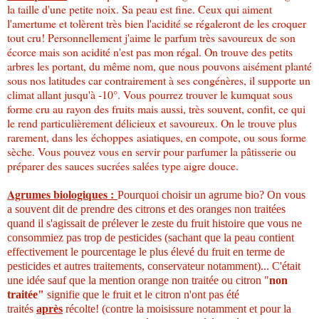
la taille d'une petite noix. Sa peau est fine. Ceux qui aiment
l'amertume et tolèrent très bien l'acidité se régaleront de les croquer
tout cru! Personnellement j'aime le parfum très savoureux de son
écorce mais son acidité n'est pas mon régal. On trouve des petits
arbres les portant, du même nom, que nous pouvons aisément planté
sous nos latitudes car contrairement à ses congénères, il supporte un
climat allant jusqu'à -10°. Vous pourrez trouver le kumquat sous
forme cru au rayon des fruits mais aussi, très souvent, confit, ce qui
le rend particulièrement délicieux et savoureux. On le trouve plus
rarement, dans les échoppes asiatiques, en compote, ou sous forme
sèche. Vous pouvez vous en servir pour parfumer la pâtisserie ou
préparer des sauces sucrées salées type aigre douce.
Agrumes biologiques :
Pourquoi choisir un agrume bio? On vous
a souvent dit de prendre des citrons et des oranges non traitées
quand il s'agissait de prélever le zeste du fruit histoire que vous ne
consommiez pas trop de pesticides (sachant que la peau contient
effectivement le pourcentage le plus élevé du fruit en terme de
pesticides et autres traitements, conservateur notamment)... C'était
une idée sauf que la mention orange non traitée ou citron "
non
traitée"
signifie que le fruit et le citron n'ont pas été
traités
après
récolte! (contre la moisissure notamment et pour la