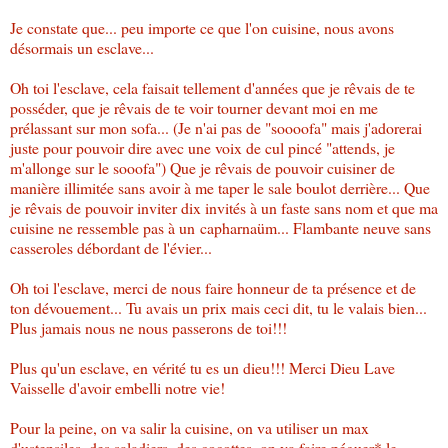
Je constate que... peu importe ce que l'on cuisine, nous avons
désormais un esclave...
Oh toi l'esclave, cela faisait tellement d'années que je rêvais de te
posséder, que je rêvais de te voir tourner devant moi en me
prélassant sur mon sofa... (Je n'ai pas de "soooofa" mais j'adorerai
juste pour pouvoir dire avec une voix de cul pincé "attends, je
m'allonge sur le sooofa") Que je rêvais de pouvoir cuisiner de
manière illimitée sans avoir à me taper le sale boulot derrière... Que
je rêvais de pouvoir inviter dix invités à un faste sans nom et que ma
cuisine ne ressemble pas à un capharnaüm... Flambante neuve sans
casseroles débordant de l'évier...
Oh toi l'esclave, merci de nous faire honneur de ta présence et de
ton dévouement... Tu avais un prix mais ceci dit, tu le valais bien...
Plus jamais nous ne nous passerons de toi!!!
Plus qu'un esclave, en vérité tu es un dieu!!! Merci Dieu Lave
Vaisselle d'avoir embelli notre vie!
Pour la peine, on va salir la cuisine, on va utiliser un max
d'ustensiles, des saladiers, des cocottes, on va faire péguer* le