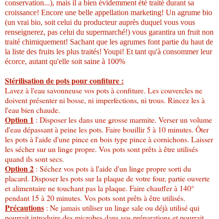
conservation...), mais il a bien évidemment été traité durant sa
croissance! Encore une belle appellation marketing! Un agrume bio
(un vrai bio, soit celui du producteur auprès duquel vous vous
renseignerez, pas celui du supermarché!) vous garantira un fruit non
traité chimiquement! Sachant que les agrumes font partie du haut de
la liste des fruits les plus traités! Youpi! Et tant qu'à consommer leur
écorce, autant qu'elle soit saine à 100%
Stérilisation de pots pour confiture :
Lavez à l'eau savonneuse vos pots à confiture. Les couvercles ne
doivent présenter ni bosse, ni imperfections, ni trous. Rincez les à
l'eau bien chaude.
Option 1
: Disposer les dans une grosse marmite. Verser un volume
d'eau dépassant à peine les pots. Faire bouillir 5 à 10 minutes. Ôter
les pots à l'aide d'une pince en bois type pince à cornichons. Laisser
les sécher sur un linge propre. Vos pots sont prêts à être utilisés
quand ils sont secs.
Option 2
: Séchez vos pots à l'aide d'un linge propre sorti du
placard. Disposer les pots sur la plaque de votre four, partie ouverte
et alimentaire ne touchant pas la plaque. Faire chauffer à 140°
pendant 15 à 20 minutes. Vos pots sont prêts à être utilisés.
Précautions
: Ne jamais utiliser un linge sale ou déjà utilisé qui
pourrait introduire des microbes dans vos préparations et pourrait