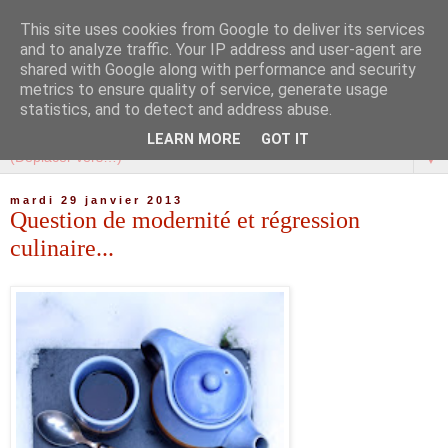
This site uses cookies from Google to deliver its services
and to analyze traffic. Your IP address and user-agent are
shared with Google along with performance and security
metrics to ensure quality of service, generate usage
statistics, and to detect and address abuse.
LEARN MORE
GOT IT
▼
mardi 29 janvier 2013
Question de modernité et régression
culinaire...