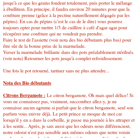
jusqu'à ce que les grains fondent totalement, puis porter le mélange
à ébullition. En principe, il faudra environ 20 minutes pour que la
confiture prenne (grâce à la pectine naturellement dégagée par les
pépins). En cas de pépins (c'est le cas de le dire) vous pourrez
toujours opter pour mettre 1/3 de cuillère à café d'agar agar pour
récupérer une confiture qui ne voudrait pas prendre.
Faire le test de l'assiette (voir nota des bio débutants plus bas) pour
être sûr de la bonne prise de la marmelade.
Verser la marmelade brûlante dans des pots préalablement stérilisés.
(voir nota) Retourner les pots jusqu'à complet refroidissement.
Une fois le pot retourné, tartiner sans ne plus attendre...
Nota des Bio débutants
Citrons Bergamote :
Le citron bergamote, Oh mais quel délice! Si
vous ne connaissez pas, vraiment, succombez allez-y, je ne
connaisse aucun agrume si parfait que le citron bergamote, seul son
parfum vous enivre déjà. Le petit prince se moque de moi car
lorsqu'il y en a dans la corbeille, je passe ma journée à les attraper et
à les sentir... Après, je sais aussi que les odeurs nous différencient,
notre odorat n'est pas sensible aux mêmes odeurs que notre voisin