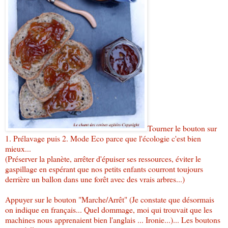
Tourner le bouton sur
1. Prélavage puis 2. Mode Eco parce que l'écologie c'est bien
mieux...
(Préserver la planète, arrêter d'épuiser ses ressources, éviter le
gaspillage en espérant que nos petits enfants courront toujours
derrière un ballon dans une forêt avec des vrais arbres...)
Appuyer sur le bouton "Marche/Arrêt" (Je constate que désormais
on indique en français... Quel dommage, moi qui trouvait que les
machines nous apprenaient bien l'anglais ... Ironie...)... Les boutons